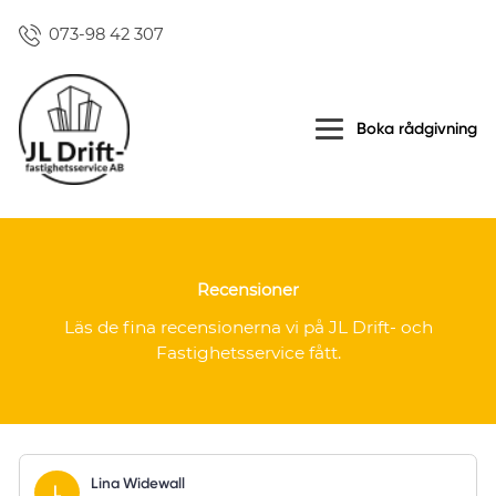
073-98 42 307
Boka rådgivning
Recensioner
Läs de fina recensionerna vi på JL Drift- och
Fastighetsservice fått.
Lina Widewall
L