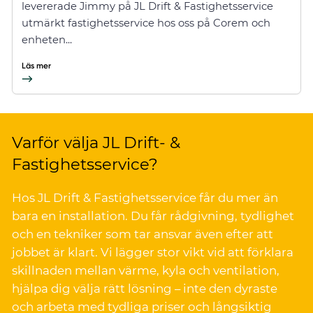
levererade Jimmy på JL Drift & Fastighetsservice
utmärkt fastighetsservice hos oss på Corem och
enheten...
Läs mer
Varför välja JL Drift- &
Fastighetsservice?
Hos JL Drift & Fastighetsservice får du mer än
bara en installation. Du får rådgivning, tydlighet
och en tekniker som tar ansvar även efter att
jobbet är klart. Vi lägger stor vikt vid att förklara
skillnaden mellan värme, kyla och ventilation,
hjälpa dig välja rätt lösning – inte den dyraste
och arbeta med tydliga priser och långsiktig