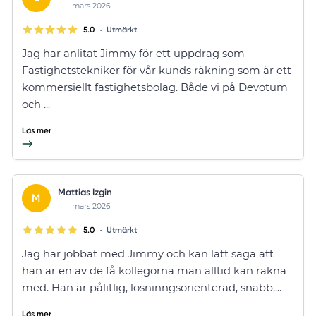
mars 2026
•
5.0
Utmärkt
Jag har anlitat Jimmy för ett uppdrag som
Fastighetstekniker för vår kunds räkning som är ett
kommersiellt fastighetsbolag. Både vi på Devotum
och ...
Läs mer
Mattias Izgin
M
mars 2026
•
5.0
Utmärkt
Jag har jobbat med Jimmy och kan lätt säga att
han är en av de få kollegorna man alltid kan räkna
med. Han är pålitlig, lösninngsorienterad, snabb,...
Läs mer