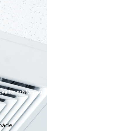
cka för prisförslag
 både