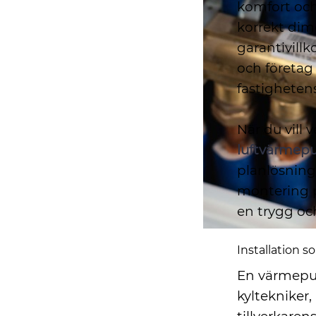
komfort och 
korrekt dime
garantivill
och företag 
fastigheten
När du vill 
luftvärmepu
planlösning
montering p
en trygg och 
Installation s
En värmepum
kyltekniker