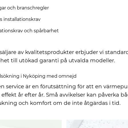
gar och branschregler
s installationskrav
ionskrav och spårbarhet
äljare av kvalitetsprodukter erbjuder vi standar
het till utökad garanti på utvalda modeller.
felsökning i Nyköping med omnejd
 service är en förutsättning för att en värmep
t effekt år efter år. Små avvikelser kan påverka b
ukning och komfort om de inte åtgärdas i tid.