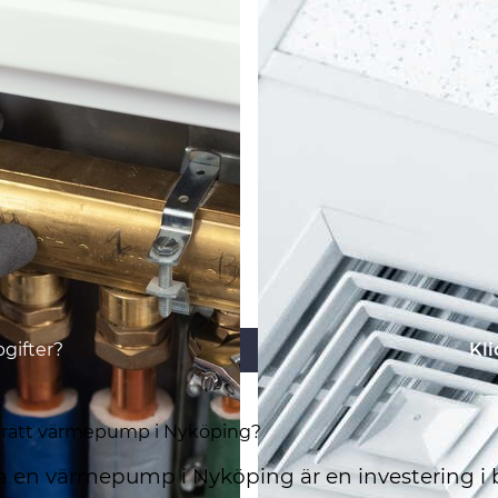
gifter?
Kli
r rätt värmepump i Nyköping?
era en värmepump i Nyköping är en investering i