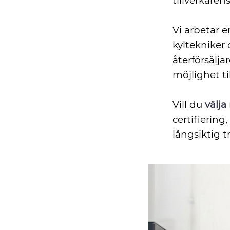
tillverkaren
Vi arbetar e
kylteknike
återförsälja
möjlighet ti
Vill du
välja
certifiering
långsiktig 