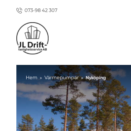
073-98 42 307
Hem
»
Värmepumpar
»
Nyköping