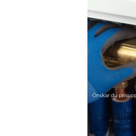
Önskar du prisupp
Letar du efte
Att install