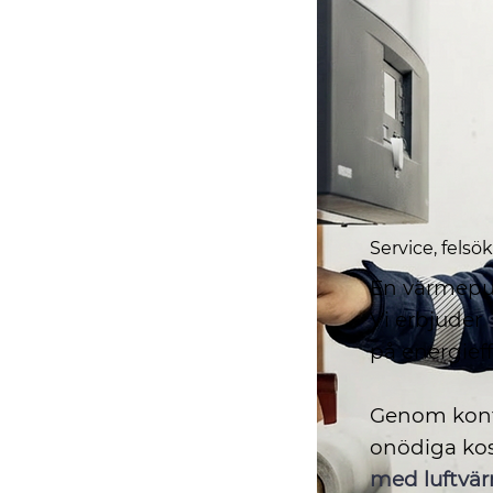
Service, fels
En värmepum
Vi erbjuder
på energieff
Genom konti
onödiga kos
med luftv