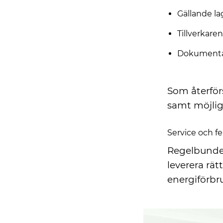
Gällande la
Tillverkaren
Dokumentat
Som återförs
samt möjlig
Service och 
Regelbunden
leverera rät
energiförbr