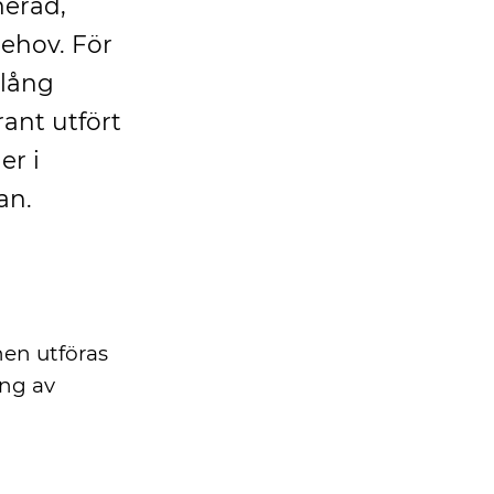
nerad,
behov. För
 lång
ant utfört
er i
an.
nen utföras
ing av