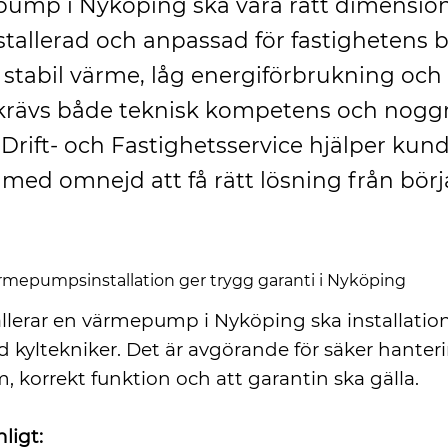
ump i Nyköping ska vara rätt dimensio
stallerad och anpassad för fastighetens 
 stabil värme, låg energiförbrukning och
 krävs både teknisk kompetens och noggr
 Drift- och Fastighetsservice hjälper kund
med omnejd att få rätt lösning från börj
ärmepumpsinstallation ger trygg garanti i Nyköping
allerar en värmepump i Nyköping ska installatio
ad kyltekniker. Det är avgörande för säker hanter
 korrekt funktion och att garantin ska gälla.
ligt: