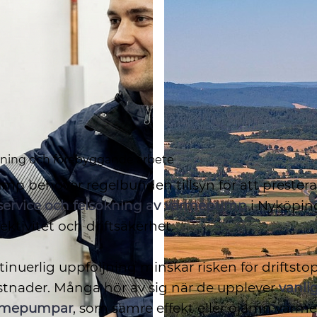
ökning och förebyggande arbete
p behöver regelbunden tillsyn för att prestera
service och felsökning av värmepump
i Nyköpin
ektivitet och driftsäkerhet.
nuerlig uppföljning minskar risken för driftsto
tnader. Många hör av sig när de upplever
vanli
ärmepumpar
, som sämre effekt eller ojämn värme