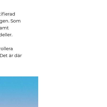
ifierad
ngen. Som
samt
eller.
ollera
Det är där