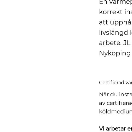
En värmep
korrekt in
att uppnå
livslängd
arbete. JL
Nyköping 
Certifierad v
När du inst
av certifier
köldmedium,
Vi arbetar en