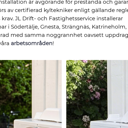
nstallation är avgörande för prestanda och garant
rs av certifierad kyltekniker enligt gällande regl
 krav. JL Drift- och Fastighetsservice installerar
 i Södertälje, Gnesta, Strängnäs, Katrineholm
rad med samma noggrannhet oavsett uppdrag. 
 våra
arbetsområden
!