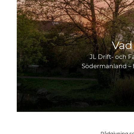
Vad 
JL Drift- och 
Södermanland – fr
Rådgivning so