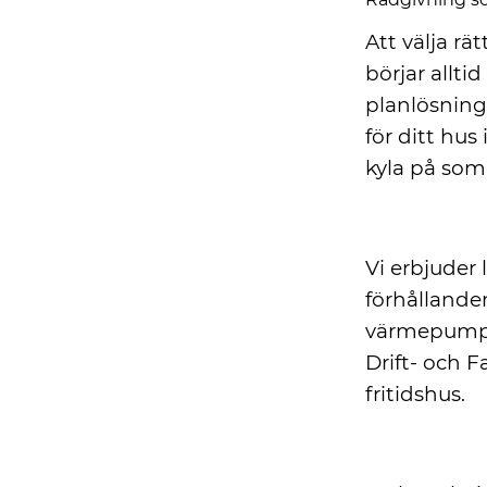
Att välja rä
börjar allti
planlösning
för ditt hus
kyla på so
Försäljning a
Vi erbjuder
förhållande
värmepump 
Drift- och Fa
fritidshus.
Certifierad in