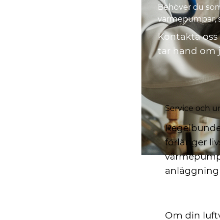
Behöver du som 
värmepumpar, se
Kontakta oss p
tar hand om 
Service och 
Regelbunden
förlänger li
värmepumpar 
anläggning f
Felsökning oc
Om din luft