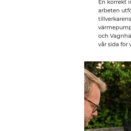
En korrekt i
arbeten utfö
tillverkarens
värmepumpar
och Vagnhä
vår sida för