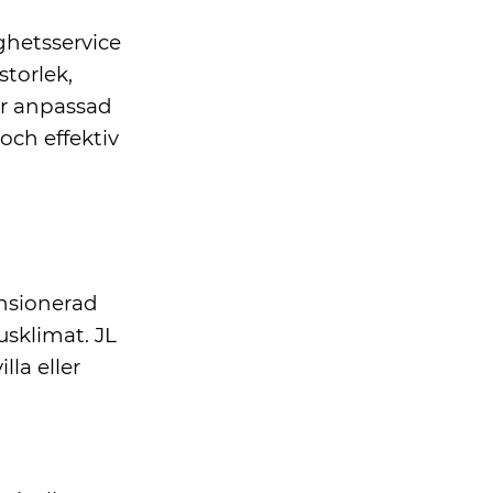
ghetsservice
storlek,
är anpassad
och effektiv
ensionerad
sklimat. JL
lla eller