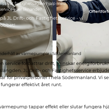
privat fastighetsägare hjälp med
rvice eller liknande?
Offertför
å JL Drift- och Fastighetsservice - vi
jobbet!
underhåll av värmepumpar i Södermanland
 service förbättrar drift, minskar energiförbru
vslängden. JL Drift- och Fastighetsservice erbjude
för privatpersoner i hela Södermanland. Vi ser t
ungerar effektivt året runt.
h reparation
värmepump tappar effekt eller slutar fungera hjä