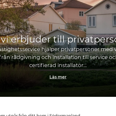
vi erbjuder till privatper
Fastighetsservice hjälper privatpersoner me
ån rådgivning och installation till service och
certifierad installatör…
Läs mer
m utgår från ditt hem i Södermanland