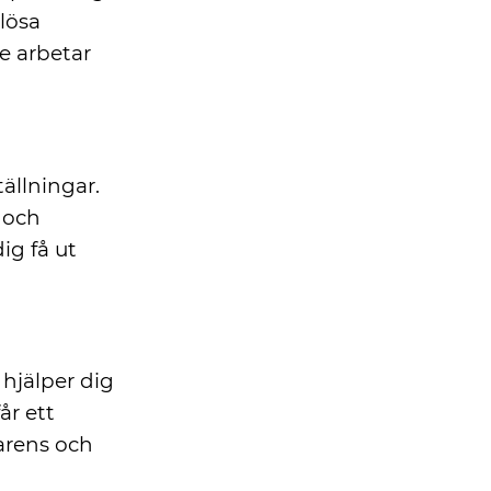
lösa
ce arbetar
ällningar.
n och
ig få ut
 hjälper dig
år ett
parens och