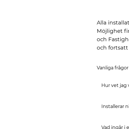
Garanti och lå
Alla installa
Möjlighet fi
och Fastighe
och fortsatt
Vanliga frågo
Hur vet jag
Installerar
Vad ingår i