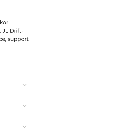
kor.
JL Drift-
ice, support