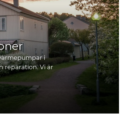
soner
d värmepumpar i
 reparation. Vi är