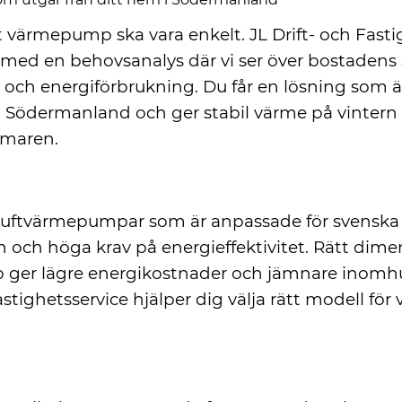
tt värmepump ska vara enkelt. JL Drift- och Fasti
d med en behovsanalys där vi ser över bostadens 
 och energiförbrukning. Du får en lösning som 
 i Södermanland och ger stabil värme på vintern 
mmaren.
v luftvärmepumpar för nordiskt klimat
 luftvärmepumpar som är anpassade för svenska
n och höga krav på energieffektivitet. Rätt dim
ger lägre energikostnader och jämnare inomhu
stighetsservice hjälper dig välja rätt modell för vi
stallation i hela Södermanland