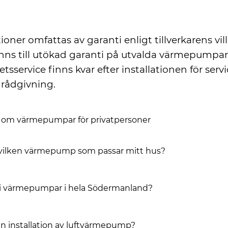
ngsiktigt ansvar
tioner omfattas av garanti enligt tillverkarens vill
nns till utökad garanti på utvalda värmepumpar. 
tsservice finns kvar efter installationen för serv
 rådgivning.
r om värmepumpar för privatpersoner
 vilken värmepump som passar mitt hus?
 ni värmepumpar i hela Södermanland?
 en installation av luftvärmepump?