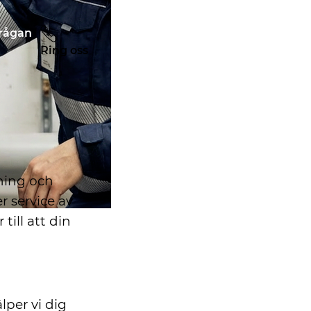
frågan
Ring oss
kning och
r service av
ill att din
lper vi dig