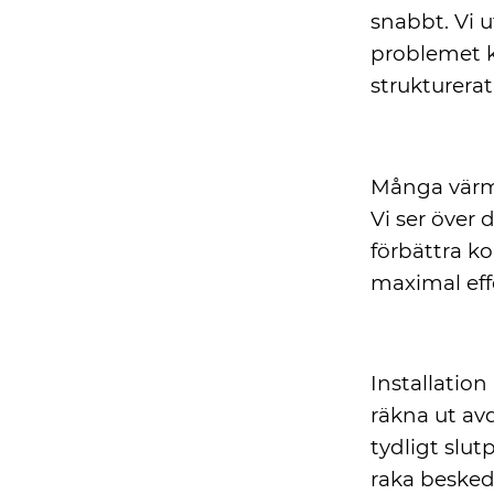
snabbt. Vi u
problemet ko
strukturera
Energibespar
Många värme
Vi ser över 
förbättra ko
maximal ef
ROT-avdrag oc
Installatio
räkna ut av
tydligt slut
raka besked 