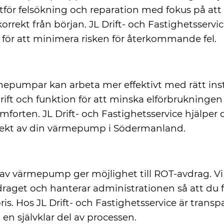
tför felsökning och reparation med fokus på att 
rrekt från början. JL Drift- och Fastighetsservi
t för att minimera risken för återkommande fel.
ing och optimering
pumpar kan arbeta mer effektivt med rätt inst
drift och funktion för att minska elförbrukninge
mforten. JL Drift- och Fastighetsservice hjälper d
fekt av din värmepump i Södermanland.
h tydlig kostnadsbild
n av värmepump ger möjlighet till ROT-avdrag. Vi
draget och hanterar administrationen så att du f
pris. Hos JL Drift- och Fastighetsservice är trans
en självklar del av processen.